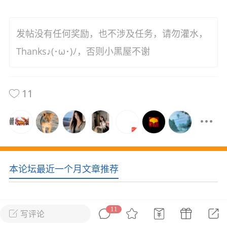
花农场
藏宝阁
夺宝岛
金券所
刮部落
跃龙门
发帖没有任何奖励，也不涉及任务，请勿灌水，
新手宝典
0.1折手游
Thanks♪(･ω･)ﾉ，否则小黑屋不谢
社区入门必看指南
多款游戏任君畅玩
大千世界
游戏推荐
11
开播时间留意通知
一起体验精彩世界
近期热点
每分钟在线
0
，今日新注册
0
，孵蛋
1
，总用户数
1947597
本论坛最近一个月文章推荐
ʚ小鱼冻干ɞ
03-06 11:18
广东·深圳
官方社区活动
【周末了，还不来新服冲榜吗？】送现
金大奖、实物奖励，各种福利拿到手软！
11
写评论
冲榜福利送不停勇者幻兽录《勇者幻兽录》是一