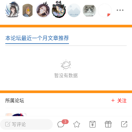
花农场
藏宝阁
夺宝岛
金券所
刮部落
跃龙门
新手宝典
0.1折手游
社区入门必看指南
多款游戏任君畅玩
本论坛最近一个月文章推荐
大千世界
游戏推荐
开播时间留意通知
一起体验精彩世界
近期热点
暂没有数据
每分钟在线
0
，今日新注册
0
，孵蛋
1
，总用户数
1947597
ʚ小鱼冻干ɞ
所属论坛
关注
03-06 11:18
广东·深圳
官方社区活动
【周末了，还不来新服冲榜吗？】送现
天仙道
金大奖、实物奖励，各种福利拿到手软！
3
进入论坛
写评论
冲榜福利送不停勇者幻兽录《勇者幻兽录》是一
18002成员
18747内容