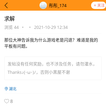
关注
彤彤_174
求解
浏览 44
•
•
2021-10-29 12:34
那位大神告诉我为什么游戏老是闪退？难道是我的
平板有问题。
发帖没有任何奖励，也不涉及任务，请勿灌水，
Thanks♪(･ω･)ﾉ，否则小黑屋不谢
湖北
想要更快入门社区，请阅读【新手宝典】
提示
8