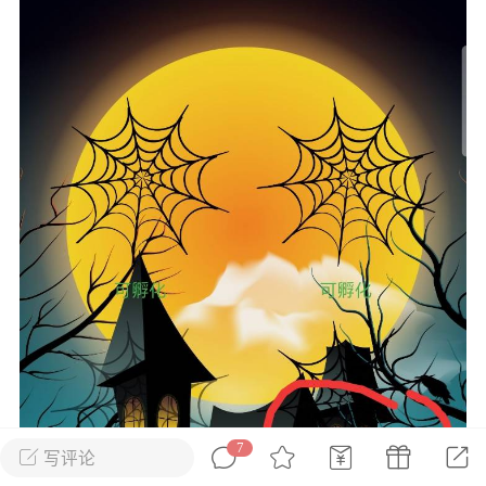
花农场
藏宝阁
夺宝岛
金券所
刮部落
跃龙门
新手宝典
0.1折手游
社区入门必看指南
多款游戏任君畅玩
大千世界
游戏推荐
开播时间留意通知
一起体验精彩世界
近期热点
每分钟在线
0
，今日新注册
0
，孵蛋
1
，总用户数
1947597
ʚ小鱼冻干ɞ
03-06 11:18
广东·深圳
官方社区活动
【周末了，还不来新服冲榜吗？】送现
金大奖、实物奖励，各种福利拿到手软！
7
写评论
冲榜福利送不停勇者幻兽录《勇者幻兽录》是一