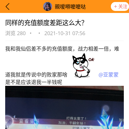
关注
親嗳嘚嚒嚒哒
同样的充值额度差距这么大？
浏览 280
•
•
2021-10-31 07:56
我和我仙侣差不多的充值额度，战力相差一倍，难
道我就是传说中的败家那啥
@亚蒙蒙
是不是应该退我一半钱呢
想要更快入门社区，请阅读【新手宝典】
提示