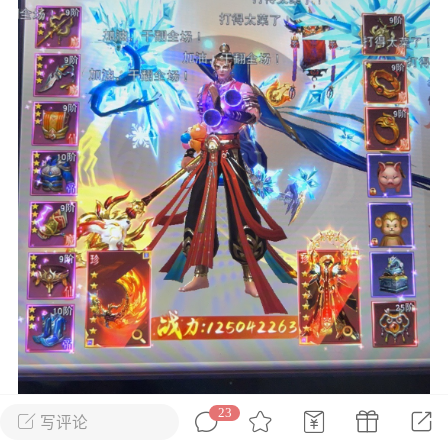
花农场
藏宝阁
夺宝岛
金券所
刮部落
跃龙门
新手宝典
0.1折手游
社区入门必看指南
多款游戏任君畅玩
大千世界
游戏推荐
开播时间留意通知
一起体验精彩世界
近期热点
每分钟在线
0
，今日新注册
0
，孵蛋
1
，总用户数
1947597
ʚ小鱼冻干ɞ
03-06 11:18
广东·深圳
官方社区活动
【周末了，还不来新服冲榜吗？】送现
金大奖、实物奖励，各种福利拿到手软！
23
写评论
冲榜福利送不停勇者幻兽录《勇者幻兽录》是一