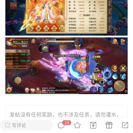
花农场
藏宝阁
夺宝岛
金券所
刮部落
跃龙门
新手宝典
0.1折手游
社区入门必看指南
多款游戏任君畅玩
大千世界
游戏推荐
开播时间留意通知
一起体验精彩世界
近期热点
每分钟在线
0
，今日新注册
0
，孵蛋
1
，总用户数
1947597
ʚ小鱼冻干ɞ
03-06 11:18
广东·深圳
官方社区活动
发帖没有任何奖励，也不涉及任务，请勿灌水，
【周末了，还不来新服冲榜吗？】送现
金大奖、实物奖励，各种福利拿到手软！
19
Thanks♪(･ω･)ﾉ，否则小黑屋不谢
写评论
冲榜福利送不停勇者幻兽录《勇者幻兽录》是一