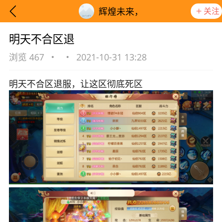
关注
辉煌未来，
明天不合区退
浏览 467
•
•
2021-10-31 13:28
明天不合区退服，让这区彻底死区
想要更快入门社区，请阅读【新手宝典】
提示