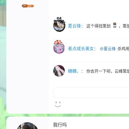
夏云锋
：
这个得找策划
，策
差点成长美女
：
@夏云锋
杀鸡
糖糖，
：
你去开一下呗，云峰策
我行吗