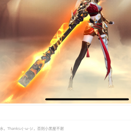
hanks♪(･ω･)ﾉ，否则小黑屋不谢