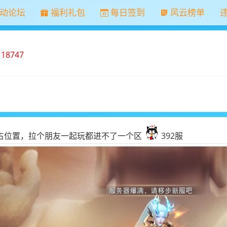
动论坛
福利礼包
每日签到
风云榜单
：
18747
占位置，拉个朋友一起玩都进不了一个区
392服