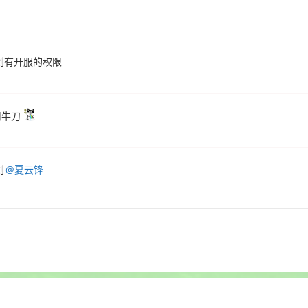
划有开服的权限
用牛刀
划
@夏云锋