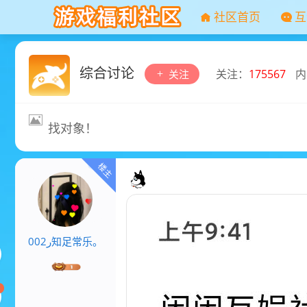
社区首页
互
综合讨论
关注：
175567
内
关注
找对象！
⁣ﺭ002知足常乐。