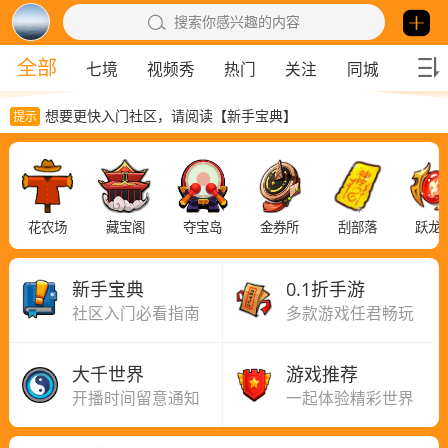
搜索你感兴趣的内容
全部
七境
视频秀
热门
关注
同城
勇者
想要更快入门社区，请阅读【新手宝典】
提示
花农场
藏宝阁
夺宝岛
金券所
刮部落
跃龙
新手宝典
0.1折手游
社区入门必看指南
多款游戏任君畅玩
大千世界
游戏推荐
开播时间留意通知
一起体验精彩世界