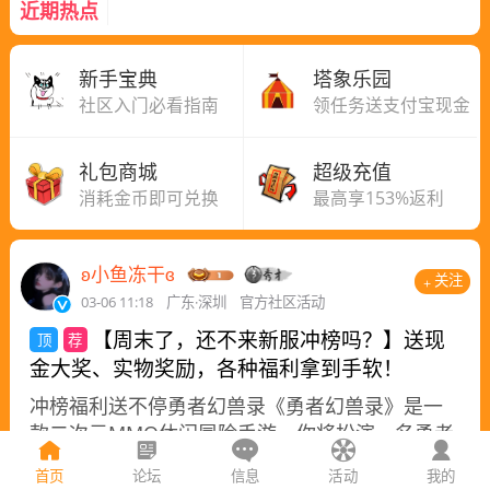
近期热点
新手宝典
塔象乐园
社区入门必看指南
领任务送支付宝现金
礼包商城
超级充值
消耗金币即可兑换
最高享153%返利
ʚ小鱼冻干ɞ
关注
03-06 11:18
广东·深圳
官方社区活动
【周末了，还不来新服冲榜吗？】送现
金大奖、实物奖励，各种福利拿到手软！
冲榜福利送不停勇者幻兽录《勇者幻兽录》是一
款二次元MMO休闲冒险手游，你将扮演一名勇者
在圣特王国进行冒险，圣特王国在魔法大陆上数
首页
论坛
信息
活动
我的
百年来和平繁荣，百姓安居乐业。但...