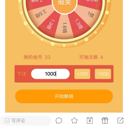
花农场
藏宝阁
夺宝岛
金券所
刮部落
跃龙门
新手宝典
0.1折手游
社区入门必看指南
多款游戏任君畅玩
大千世界
游戏推荐
开播时间留意通知
一起体验精彩世界
近期热点
每分钟在线
0
，今日新注册
0
，孵蛋
1
，总用户数
1947597
ʚ小鱼冻干ɞ
03-06 11:18
广东·深圳
官方社区活动
【周末了，还不来新服冲榜吗？】送现
金大奖、实物奖励，各种福利拿到手软！
写评论
冲榜福利送不停勇者幻兽录《勇者幻兽录》是一