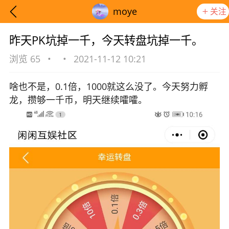
moye
关注
昨天PK坑掉一千，今天转盘坑掉一千。
浏览 65
•
•
2021-11-12 10:21
啥也不是，0.1倍，1000就这么没了。今天努力孵
龙，攒够一千币，明天继续嚯嚯。
想要更快入门社区，请阅读【新手宝典】
提示