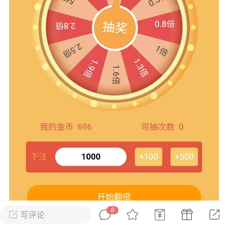
花农场
藏宝阁
夺宝岛
金券所
刮部落
跃龙门
新手宝典
0.1折手游
社区入门必看指南
多款游戏任君畅玩
大千世界
游戏推荐
开播时间留意通知
一起体验精彩世界
近期热点
每分钟在线
0
，今日新注册
0
，孵蛋
1
，总用户数
1947597
ʚ小鱼冻干ɞ
03-06 11:18
广东·深圳
官方社区活动
【周末了，还不来新服冲榜吗？】送现
金大奖、实物奖励，各种福利拿到手软！
8
写评论
冲榜福利送不停勇者幻兽录《勇者幻兽录》是一