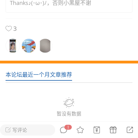
Thanks♪(･ω･)ﾉ，否则小黑屋不谢
花农场
藏宝阁
夺宝岛
金券所
刮部落
跃龙门
新手宝典
0.1折手游
3
社区入门必看指南
多款游戏任君畅玩
大千世界
游戏推荐
开播时间留意通知
一起体验精彩世界
近期热点
本论坛最近一个月文章推荐
每分钟在线
0
，今日新注册
0
，孵蛋
1
，总用户数
1947597
ʚ小鱼冻干ɞ
03-06 11:18
广东·深圳
官方社区活动
暂没有数据
【周末了，还不来新服冲榜吗？】送现
金大奖、实物奖励，各种福利拿到手软！
1
写评论
冲榜福利送不停勇者幻兽录《勇者幻兽录》是一