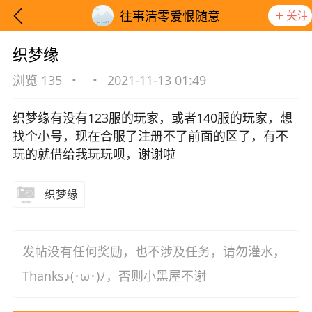
关注
往事清零爱恨随意
织梦缘
浏览 135
•
•
2021-11-13 01:49
织梦缘有没有123服的玩家，或者140服的玩家，想
找个小号，现在合服了注册不了前面的区了，有不
玩的就借给我玩玩呗，谢谢啦
织梦缘
发帖没有任何奖励，也不涉及任务，请勿灌水，
想要更快入门社区，请阅读【新手宝典】
提示
Thanks♪(･ω･)ﾉ，否则小黑屋不谢