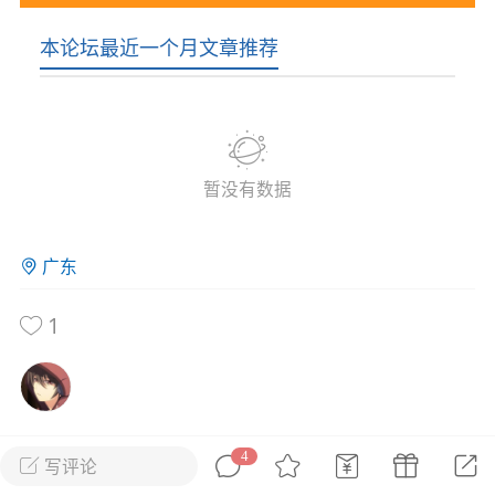
花农场
藏宝阁
夺宝岛
金券所
刮部落
跃龙门
本论坛最近一个月文章推荐
新手宝典
0.1折手游
社区入门必看指南
多款游戏任君畅玩
大千世界
游戏推荐
暂没有数据
开播时间留意通知
一起体验精彩世界
近期热点
广东
每分钟在线
0
，今日新注册
0
，孵蛋
1
，总用户数
1947597
1
ʚ小鱼冻干ɞ
03-06 11:18
广东·深圳
官方社区活动
【周末了，还不来新服冲榜吗？】送现
金大奖、实物奖励，各种福利拿到手软！
4
写评论
所属论坛
关注
冲榜福利送不停勇者幻兽录《勇者幻兽录》是一