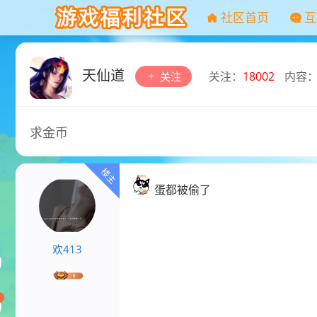
社区首页
互
天仙道
关注：
18002
内容
关注
求金币
蛋都被偷了
欢413