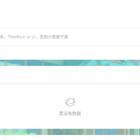
hanks♪(･ω･)ﾉ，否则小黑屋不谢
暂没有数据