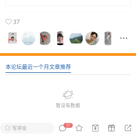
花农场
藏宝阁
夺宝岛
金券所
刮部落
跃龙门
37
新手宝典
0.1折手游
社区入门必看指南
多款游戏任君畅玩
大千世界
游戏推荐
开播时间留意通知
一起体验精彩世界
本论坛最近一个月文章推荐
近期热点
每分钟在线
0
，今日新注册
0
，孵蛋
1
，总用户数
1947597
ʚ小鱼冻干ɞ
暂没有数据
03-06 11:18
广东·深圳
官方社区活动
【周末了，还不来新服冲榜吗？】送现
金大奖、实物奖励，各种福利拿到手软！
37
写评论
所属论坛
关注
冲榜福利送不停勇者幻兽录《勇者幻兽录》是一