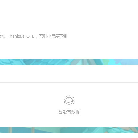
hanks♪(･ω･)ﾉ，否则小黑屋不谢
暂没有数据