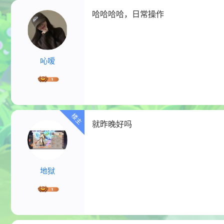
哈哈哈哈，日常操作
吣嗳
就昨晚好吗
地狱