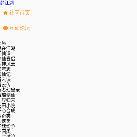
梦江湖
社区首页
互动论坛
七境
我在江湖
天仙道
神仙眷侣
众神风云
苍穹志
搜仙记
青云诀
青云传
勇者幻兽录
青璃剑仙
仙界归来
花田小院
开心合成
传奇类
仙侠类
圣魂纷争
三国类
综合讨论