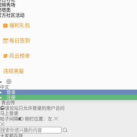
视频秀场
爬塔类
官方社区活动
福利礼包
每日签到
风云榜单
违规黑屋
中文
登录
注册
青云传
该论坛只允许登录的用户访问
马上登录
帖子间隔
侧栏位置：
左
大家都在搜