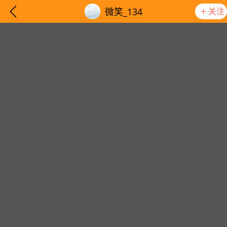
关注
微笑_134
想要更快入门社区，请阅读【新手宝典】
提示