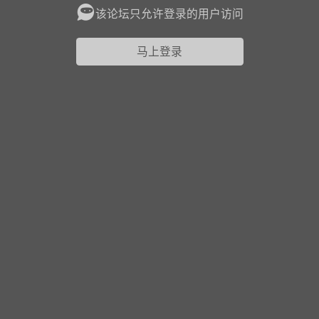
该论坛只允许登录的用户访问
花农场
藏宝阁
夺宝岛
金券所
刮部落
跃龙门
马上登录
新手宝典
0.1折手游
社区入门必看指南
多款游戏任君畅玩
大千世界
游戏推荐
开播时间留意通知
一起体验精彩世界
近期热点
每分钟在线
0
，今日新注册
0
，孵蛋
1
，总用户数
1947597
ʚ小鱼冻干ɞ
03-06 11:18
广东·深圳
官方社区活动
【周末了，还不来新服冲榜吗？】送现
金大奖、实物奖励，各种福利拿到手软！
冲榜福利送不停勇者幻兽录《勇者幻兽录》是一