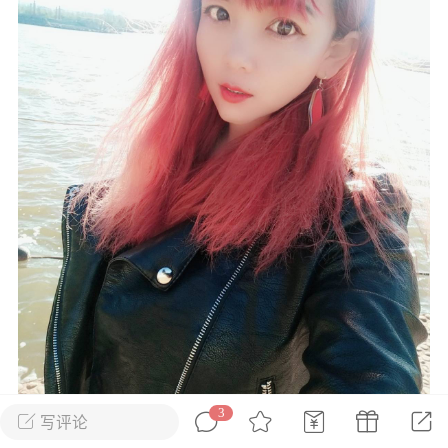
花农场
藏宝阁
夺宝岛
金券所
刮部落
跃龙门
新手宝典
0.1折手游
社区入门必看指南
多款游戏任君畅玩
大千世界
游戏推荐
开播时间留意通知
一起体验精彩世界
近期热点
每分钟在线
0
，今日新注册
0
，孵蛋
1
，总用户数
1947597
ʚ小鱼冻干ɞ
03-06 11:18
广东·深圳
官方社区活动
【周末了，还不来新服冲榜吗？】送现
金大奖、实物奖励，各种福利拿到手软！
3
写评论
冲榜福利送不停勇者幻兽录《勇者幻兽录》是一