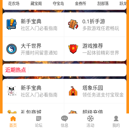
花农场
藏宝阁
夺宝岛
金券所
刮部落
跃龙
新手宝典
0.1折手游
社区入门必看指南
多款游戏任君畅玩
大千世界
游戏推荐
开播时间留意通知
一起体验精彩世界
近期热点
新手宝典
塔象乐园
社区入门必看指南
领任务送支付宝现金
礼包商城
超级充值
消耗金币即可兑换
最高享153%返利
首页
论坛
信息
活动
我的