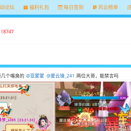
动论坛
福利礼包
每日签到
风云榜单
：
18747
烦几个嘴臭的
@亚蒙蒙
@夏云锋_241
两位大哥，能禁言吗