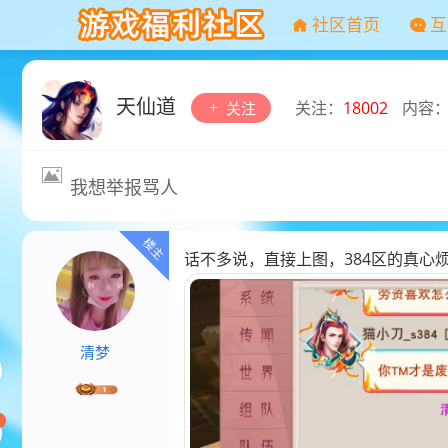
社区首页
互
天仙道
关注：
18002
内容
关注
我想举报骂人
话不多说，直接上图，384区的真心
清梦