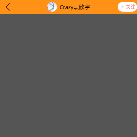
关注
Crazy灬欣宇
想要更快入门社区，请阅读【新手宝典】
提示