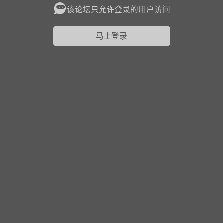
该论坛只允许登录的用户访问
花农场
藏宝阁
夺宝岛
金券所
刮部落
跃龙门
马上登录
新手宝典
0.1折手游
社区入门必看指南
多款游戏任君畅玩
大千世界
游戏推荐
开播时间留意通知
一起体验精彩世界
近期热点
每分钟在线
0
，今日新注册
0
，孵蛋
1
，总用户数
1947597
ʚ小鱼冻干ɞ
03-06 11:18
广东·深圳
官方社区活动
【周末了，还不来新服冲榜吗？】送现
金大奖、实物奖励，各种福利拿到手软！
冲榜福利送不停勇者幻兽录《勇者幻兽录》是一