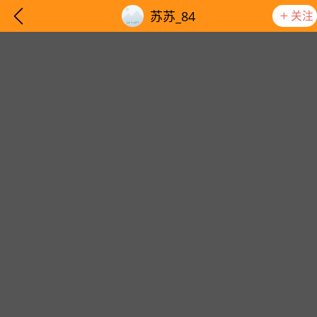
关注
苏苏_84
想要更快入门社区，请阅读【新手宝典】
提示