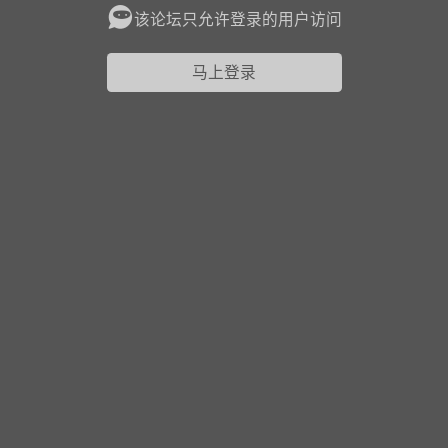
该论坛只允许登录的用户访问
花农场
藏宝阁
夺宝岛
金券所
刮部落
跃龙门
马上登录
新手宝典
0.1折手游
社区入门必看指南
多款游戏任君畅玩
大千世界
游戏推荐
开播时间留意通知
一起体验精彩世界
近期热点
每分钟在线
0
，今日新注册
0
，孵蛋
1
，总用户数
1947597
ʚ小鱼冻干ɞ
03-06 11:18
广东·深圳
官方社区活动
【周末了，还不来新服冲榜吗？】送现
金大奖、实物奖励，各种福利拿到手软！
冲榜福利送不停勇者幻兽录《勇者幻兽录》是一