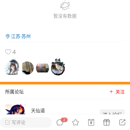
花农场
藏宝阁
夺宝岛
金券所
刮部落
跃龙门
暂没有数据
新手宝典
0.1折手游
社区入门必看指南
多款游戏任君畅玩
江苏·苏州
大千世界
游戏推荐
4
开播时间留意通知
一起体验精彩世界
近期热点
每分钟在线
0
，今日新注册
0
，孵蛋
1
，总用户数
1947597
所属论坛
关注
ʚ小鱼冻干ɞ
03-06 11:18
广东·深圳
官方社区活动
天仙道
【周末了，还不来新服冲榜吗？】送现
进入论坛
金大奖、实物奖励，各种福利拿到手软！
2
18002成员
18747内容
写评论
冲榜福利送不停勇者幻兽录《勇者幻兽录》是一