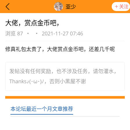
关注
亚少
大佬，赏点金币吧，
浏览 87
•
•
2021-11-27 07:46
修真礼包太贵了，大佬赏点金币吧，还差几千呢
发帖没有任何奖励，也不涉及任务，请勿灌水，
Thanks♪(･ω･)ﾉ，否则小黑屋不谢
本论坛最近一个月文章推荐
想要更快入门社区，请阅读【新手宝典】
提示