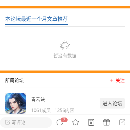
花农场
藏宝阁
夺宝岛
金券所
刮部落
跃龙门
本论坛最近一个月文章推荐
新手宝典
0.1折手游
社区入门必看指南
多款游戏任君畅玩
大千世界
游戏推荐
开播时间留意通知
一起体验精彩世界
暂没有数据
近期热点
所属论坛
关注
每分钟在线
0
，今日新注册
0
，孵蛋
1
，总用户数
1947597
ʚ小鱼冻干ɞ
青云诀
进入论坛
03-06 11:18
广东·深圳
官方社区活动
1061成员
1256内容
【周末了，还不来新服冲榜吗？】送现
金大奖、实物奖励，各种福利拿到手软！
2
能赚红包的国风仙侠RPG手游！正版品质，超多玩
写评论
冲榜福利送不停勇者幻兽录《勇者幻兽录》是一
家都在玩！福利多多，先到先得，随时可兑现，天