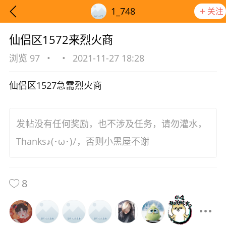
1_748
关注
仙侣区1572来烈火商
浏览 97
•
•
2021-11-27 18:28
仙侣区1527急需烈火商
发帖没有任何奖励，也不涉及任务，请勿灌水，
Thanks♪(･ω･)ﾉ，否则小黑屋不谢
8
想要更快入门社区，请阅读【新手宝典】
提示