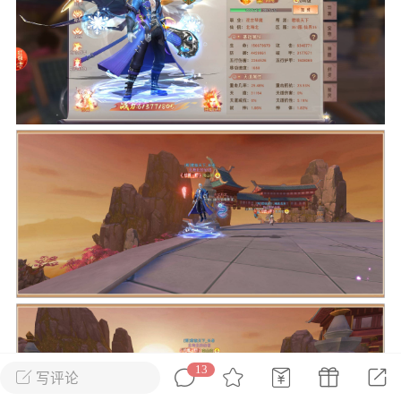
花农场
藏宝阁
夺宝岛
金券所
刮部落
跃龙门
新手宝典
0.1折手游
社区入门必看指南
多款游戏任君畅玩
大千世界
游戏推荐
开播时间留意通知
一起体验精彩世界
近期热点
每分钟在线
0
，今日新注册
0
，孵蛋
1
，总用户数
1947597
ʚ小鱼冻干ɞ
03-06 11:18
广东·深圳
官方社区活动
【周末了，还不来新服冲榜吗？】送现
金大奖、实物奖励，各种福利拿到手软！
13
写评论
冲榜福利送不停勇者幻兽录《勇者幻兽录》是一