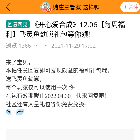
关注
赌庄三管家-这样鸭
《开心爱合成》12.06【每周福
利】飞灵鱼幼崽礼包等你领！
浏览 1366
•
•
2021-11-29 17:02
来了宝贝，
本帖任意回复即可发现隐藏的福利礼包哦，
送飞灵鱼幼崽，
每个玩家仅可以使用一次哟~
礼包有效期截止2022.04.30，快来回复吧！
社区还有大量礼包等你免费兑换~
想要更快入门社区，请阅读【新手宝典】
提示