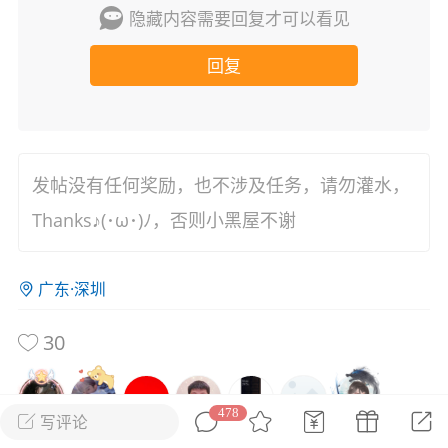
隐藏内容需要回复才可以看见
花农场
藏宝阁
夺宝岛
金券所
刮部落
跃龙门
回复
新手宝典
0.1折手游
社区入门必看指南
多款游戏任君畅玩
大千世界
游戏推荐
开播时间留意通知
一起体验精彩世界
发帖没有任何奖励，也不涉及任务，请勿灌水，
Thanks♪(･ω･)ﾉ，否则小黑屋不谢
近期热点
每分钟在线
0
，今日新注册
0
，孵蛋
1
，总用户数
1947597
广东·深圳
ʚ小鱼冻干ɞ
30
03-06 11:18
广东·深圳
官方社区活动
【周末了，还不来新服冲榜吗？】送现
金大奖、实物奖励，各种福利拿到手软！
478
写评论
冲榜福利送不停勇者幻兽录《勇者幻兽录》是一