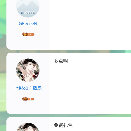
GReeeeN
多点啊
七彩o0血凤凰
免费礼包