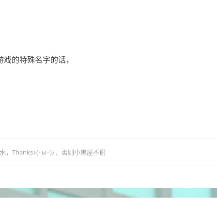
，
游戏的特殊名字的话，
，
hanks♪(･ω･)ﾉ，否则小黑屋不谢