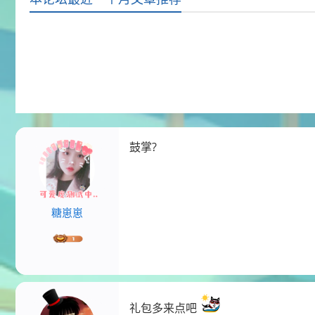
鼓掌?
糖崽崽
礼包多来点吧