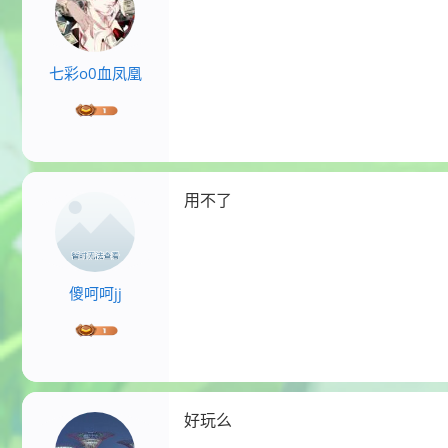
七彩o0血凤凰
用不了
傻呵呵jj
好玩么