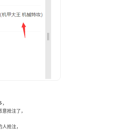
多，
恶意抢注了，
的人抢注，