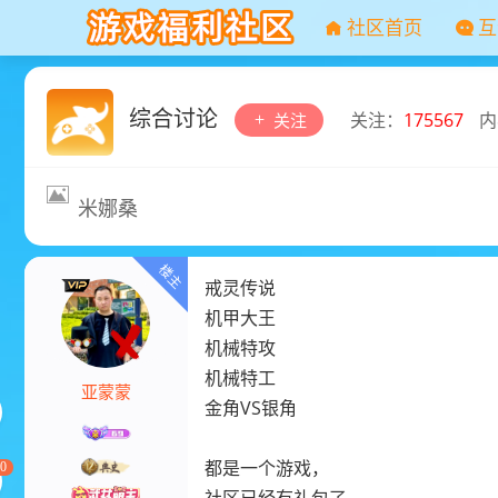
社区首页
互
综合讨论
关注：
175567
内
关注
米娜桑
戒灵传说
机甲大王
机械特攻
机械特工
亚蒙蒙
金角VS银角
都是一个游戏，
0