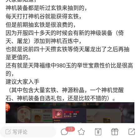
神机装备都是听过玄铁来抽到的，
花农场
藏宝阁
夺宝岛
金券所
刮部落
跃龙门
每天打打神机谷就能获得玄铁，
但是前期抽玄铁是很浪费的，
新手宝典
0.1折手游
因为开服四十多天的时候会有新的神级装备（倚
社区入门必看指南
多款游戏任君畅玩
天、屠龙）添加到神机百炼中，
也就是说前四十天攒玄铁等倚天屠龙出了之后再抽
大千世界
游戏推荐
是更值的。
开播时间留意通知
一起体验精彩世界
还有就是天降福缘中980玉的举世宝鼎性价比是很高
的，
近期热点
建议大家入手
每分钟在线
0
，今日新注册
0
，孵蛋
1
，总用户数
1947597
（其中包含大量玄铁、神源粉晶，一个神机觉醒
石、神机装备自选礼包，还是比较不错的）。
ʚ小鱼冻干ɞ
03-06 11:18
广东·深圳
官方社区活动
【周末了，还不来新服冲榜吗？】送现
金大奖、实物奖励，各种福利拿到手软！
15
写评论
冲榜福利送不停勇者幻兽录《勇者幻兽录》是一