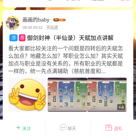
花农场
藏宝阁
夺宝岛
金券所
刮部落
跃龙门
画画的baby
新手宝典
0.1折手游
08-06 09:32
天仙道
社区入门必看指南
多款游戏任君畅玩
御剑封神（半仙录）天赋加点讲解
看大家都比较关注的一个问题是四转后的天赋怎
大千世界
游戏推荐
么加点？地藏怎么加？琴职业怎么加？其实天赋
开播时间留意通知
一起体验精彩世界
加点与职业是没有关系的，所有职业的天赋都是
一样的，统一先点满辅助（慈航普度和...
近期热点
每分钟在线
0
，今日新注册
0
，孵蛋
1
，总用户数
1947597
ʚ小鱼冻干ɞ
+4
03-06 11:18
广东·深圳
官方社区活动
【周末了，还不来新服冲榜吗？】送现
金大奖、实物奖励，各种福利拿到手软！
关注
聊天
送礼
画画的baby
21
冲榜福利送不停勇者幻兽录《勇者幻兽录》是一