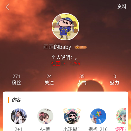
资料
画画的baby
个人说明：。
社区ID：1256
271
24
35
0
粉丝
关注
人气
魅力
访客
想要更快入门社区，请阅读【新手宝典】
提示
2+1
A+蓓
小迷糊ˇ
抱抱_216
烟花冷