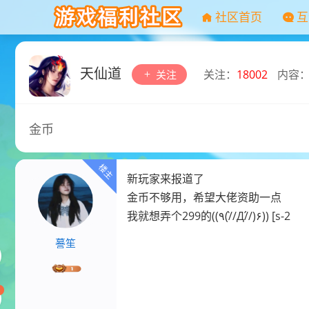
社区首页
互
天仙道
关注：
18002
内容
关注
金币
新玩家来报道了
金币不够用，希望大佬资助一点
我就想弄个299的((٩(//̀Д/́/)۶)) [s-2
謩笙