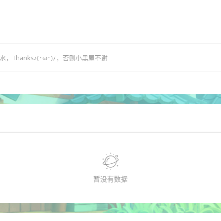
hanks♪(･ω･)ﾉ，否则小黑屋不谢
暂没有数据