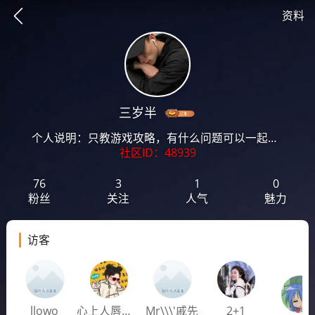
资料
三岁半
个人说明：只教游戏攻略，有什么问题可以一起探讨！
社区ID：48939
76
3
1
0
粉丝
关注
人气
魅力
访客
想要更快入门社区，请阅读【新手宝典】
提示
llowo
心上人唇下痣⁹⁴
Mr\\\'戚先
2+1