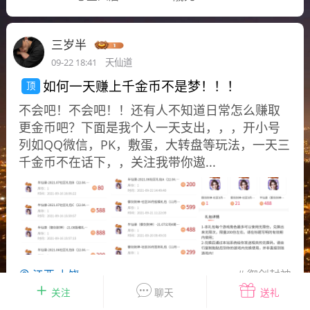
花农场
藏宝阁
夺宝岛
金券所
刮部落
跃龙门
三岁半
新手宝典
0.1折手游
09-22 18:41
天仙道
社区入门必看指南
多款游戏任君畅玩
如何一天赚上千金币不是梦！！！
不会吧！不会吧！！还有人不知道日常怎么赚取
大千世界
游戏推荐
更金币吧？下面是我个人一天支出，，，开小号
开播时间留意通知
一起体验精彩世界
列如QQ微信，PK，敷蛋，大转盘等玩法，一天三
千金币不在话下，，关注我带你遨...
近期热点
每分钟在线
0
，今日新注册
0
，孵蛋
1
，总用户数
1947597
ʚ小鱼冻干ɞ
03-06 11:18
广东·深圳
官方社区活动
【周末了，还不来新服冲榜吗？】送现
江西·上饶
#
御剑封神
金大奖、实物奖励，各种福利拿到手软！
关注
聊天
送礼
冲榜福利送不停勇者幻兽录《勇者幻兽录》是一