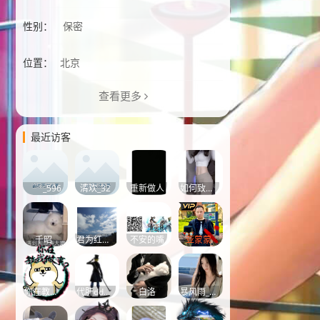
性别：
保密
位置：
北京
查看更多
最近访客
_596
清欢_32
重新做人
如何致富-小猫
千昭
君为红颜～醉酒千杯
不安的嘴
亚蒙蒙
你在教我做事吗？
代肝dd180180
白洛
暴风雨_893