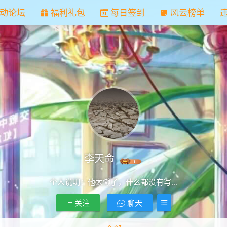
动论坛
福利礼包
每日签到
风云榜单
李天命
个人说明：
他太懒了，什么都没有写...
关注
聊天