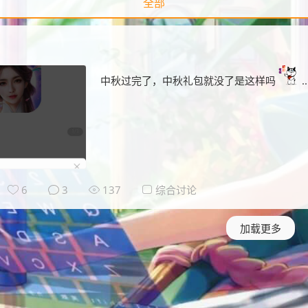
全部
中秋过完了，中秋礼包就没了是这样吗
..
6
3
137
综合讨论
加载更多