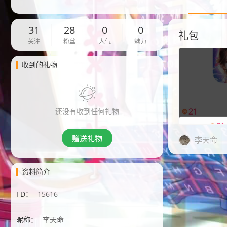
31
28
0
0
礼包
关注
粉丝
人气
魅力
收到的礼物
还没有收到任何礼物
赠送礼物
李天命
资料简介
I D：
15616
昵称：
李天命