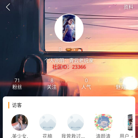
资料

个人说明：青云老玩家
社区ID：23366
71
8
0
0
粉丝
关注
人气
魅力
访客
想要更快入门社区，请阅读【新手宝典】
提示
.美少女.
花楠
我曾救过孙悟空
清颜清
用户_47