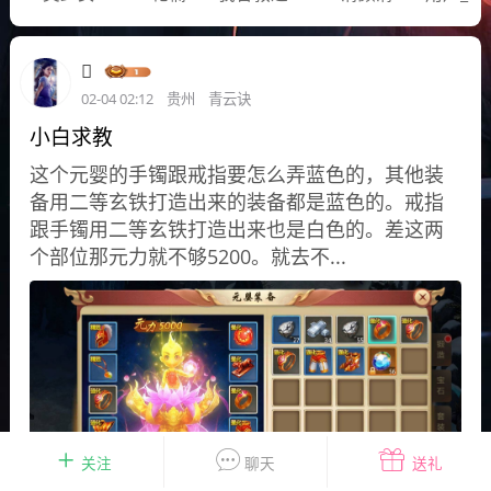
花农场
藏宝阁
夺宝岛
金券所
刮部落
跃龙门

新手宝典
0.1折手游
02-04 02:12
贵州
青云诀
社区入门必看指南
多款游戏任君畅玩
小白求教
这个元婴的手镯跟戒指要怎么弄蓝色的，其他装
大千世界
游戏推荐
备用二等玄铁打造出来的装备都是蓝色的。戒指
开播时间留意通知
一起体验精彩世界
跟手镯用二等玄铁打造出来也是白色的。差这两
个部位那元力就不够5200。就去不...
近期热点
每分钟在线
0
，今日新注册
0
，孵蛋
1
，总用户数
1947597
ʚ小鱼冻干ɞ
03-06 11:18
广东·深圳
官方社区活动
【周末了，还不来新服冲榜吗？】送现
金大奖、实物奖励，各种福利拿到手软！
关注
聊天
送礼
冲榜福利送不停勇者幻兽录《勇者幻兽录》是一