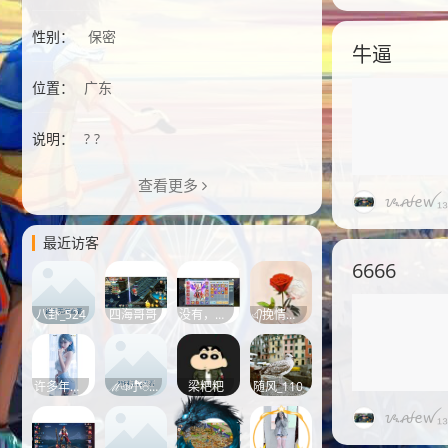
性别：
保密
牛逼
位置：
广东
说明：
? ?
查看更多
ᝰꫛꫀꪝ₁₃₁
最近访客
6666
八卦_524
四海哥哥
没有，看啥
এ᭄挽情丝ོꦿ࿐
许多年以后
ℳঞ小໌້ᮨ馋꧔ꦿ猫᭄⁵
梁粑粑
随风_110
ᝰꫛꫀꪝ₁₃₁