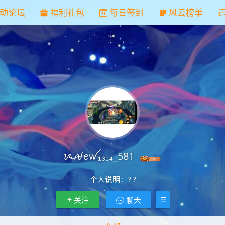
动论坛
福利礼包
每日签到
风云榜单
ᝰꫛꫀꪝ₁₃₁₄_581
个人说明：
? ?
关注
聊天