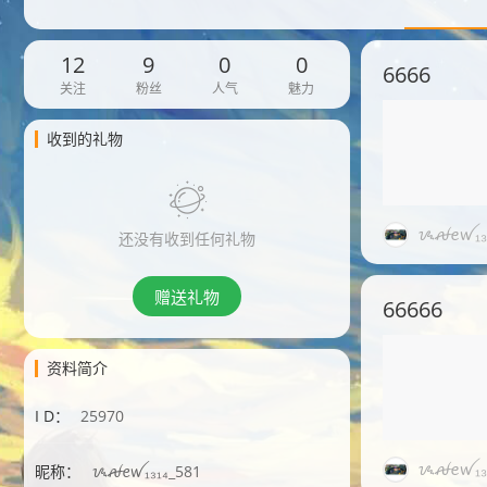
12
9
0
0
6666
关注
粉丝
人气
魅力
收到的礼物
ᝰꫛꫀꪝ₁₃₁
还没有收到任何礼物
赠送礼物
66666
资料简介
I D：
25970
ᝰꫛꫀꪝ₁₃₁
昵称：
ᝰꫛꫀꪝ₁₃₁₄_581